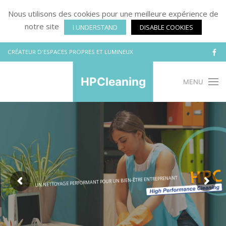
Nous utilisons des cookies pour une meilleure expérience de
notre site
I UNDERSTAND
DISABLE COOKIES
CRÉATEUR D'ESPACES PROPRES ET LUMINEUX
HPCleaning
MENU
T
N
A
N
E
R
P
E
R
T
N
E
E
R
T
Ê
-
N
E
I
B
N
U
R
U
O
P
T
N
A
M
R
O
F
R
E
P
E
G
A
Y
O
T
T
E
N
N
U